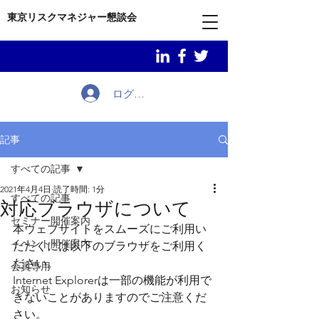
東京リスクマネジャー懇談会
ログイン
記事
すべての記事
2021年4月4日
読了時間: 1分
すべての記事
対応ブラウザについて
セミナー開催案内
本ウェブサイトをスムーズにご利用い
イベント開催案内
ただくには以下のブラウザをご利用く
ださい。
会員専用
Internet Explorerは一部の機能が利用で
お知らせ
きないことがありますのでご注意くだ
さい。