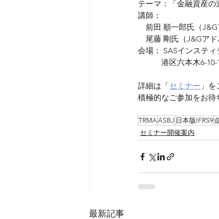
テーマ：「
金融資産の
講師：
　前田 順一郎氏（J&
　尾藤 剛氏（J&Gア
会場： SASインステ
            港
詳細は「
セミナー
」を
積極的なご参加をお待
TRMA
ASBJ
日本版IFRS9
セミナー開催案内
最新記事