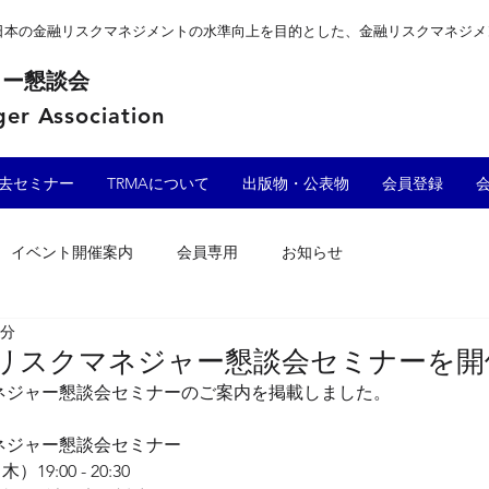
、日本の金融リスクマネジメントの水準向上を目的とした、金融リスクマネジ
ャー懇談会
er Association
去セミナー
TRMAについて
出版物・公表物
会員登録
イベント開催案内
会員専用
お知らせ
1分
東京リスクマネジャー懇談会セミナーを
マネジャー懇談会セミナーのご案内を掲載しました。
マネジャー懇談会セミナー
（木）
19:00 - 20:30