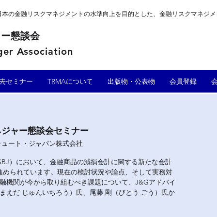
、日本の金融リスクマネジメントの水準向上を目的とした、金融リスクマネジ
ャー懇談会
er Association
去セミナー
TRMAについて
出版物・公表物
会員登録
マネジャー懇談会セミナー
テュート・ジャパン株式会社
SBJ）において、金融商品の減損会計に関する新たな会計
が進められています。現在の検討状況や論点、そして実務対
融機関が今から取り組むべき課題について、J&Gアドバイ
まえだ じゅんいちろう）氏、尾藤 剛（びとう ごう）氏か