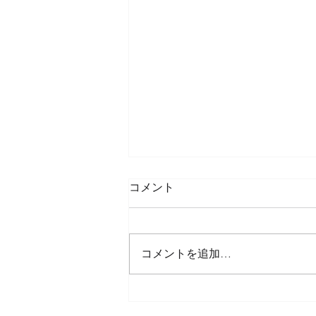
コメント
コメントを追加…
FDUA・TRMA協働セミナー
「金融機関におけるAI・デー