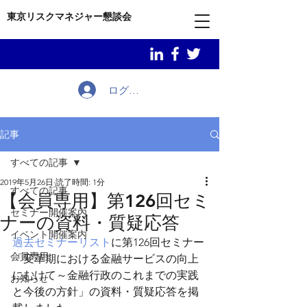
東京リスクマネジャー懇談会
ログイン
記事
すべての記事
2019年5月26日
読了時間: 1分
すべての記事
【会員専用】第126回セミ
セミナー開催案内
ナーの資料・質疑応答
イベント開催案内
過去セミナーリスト
に第126回セミナー
会員専用
「変革期における金融サービスの向上
にむけて～金融行政のこれまでの実践
お知らせ
と今後の方針」の資料・質疑応答を掲