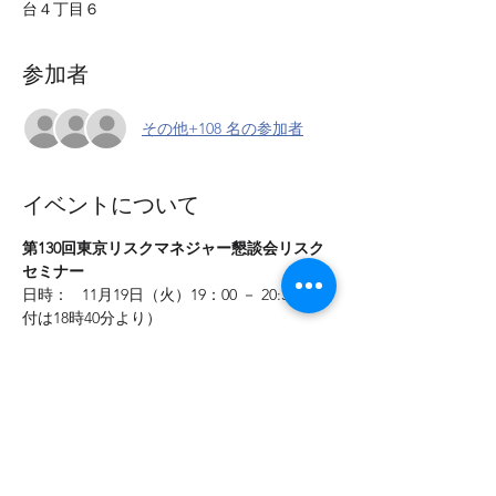
台４丁目６
参加者
その他+108 名の参加者
イベントについて
第130回東京リスクマネジャー懇談会リスク
セミナー
日時：   11月19日（火）19：00 － 20:30 （受
付は18時40分より） 
テーマ： 「長期厳選投資の現場」 
講師：　農林中金バリューインベストメン
ツ　奥野　一成氏 
会場： みずほ証券株式会社　23階 セミナー
ルーム
1.今回のセミナー内容
続きを読む >>