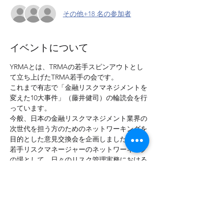
その他+18 名の参加者
イベントについて
YRMAとは、TRMAの若手スピンアウトとし
て立ち上げたTRMA若手の会です。
これまで有志で「金融リスクマネジメントを
変えた10大事件」（藤井健司）の輪読会を行
っています。
今般、日本の金融リスクマネジメント業界の
次世代を担う方のためのネットワーキングを
目的とした意見交換会を企画しました。
若手リスクマネージャーのネットワーキング
の場として、日々のリスク管理実務における
悩みや問題意識など、忌憚ない意見交換がで
きればと考えています。幅広い業種の皆さま
のご参加をお待ちしています。
（当日はアドバイザーとしてTRMA共同代表
の森本祐司が参加予定です）