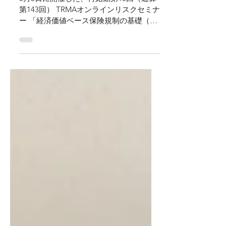
ざいました
6月8日に開催した、再始動第10回（通算
第143回） TRMAオンラインリスクセミナ
ー 「経済価値ベース保険規制の基礎（生
命保険会社における議論）」へのご参加
ありがとうございました。 講師の星野さ
んには、経済価値ベースの保険規制の基
本的な部分を大変わかりやすく丁寧にご
説明い...